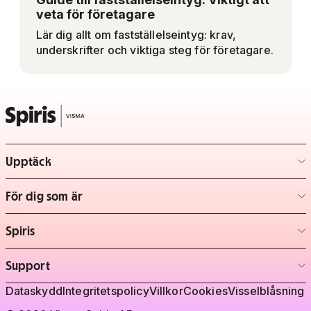
veta för företagare
Lär dig allt om fastställelseintyg: krav,
underskrifter och viktiga steg för företagare.
Upptäck
– klicka för att expandera lista
För dig som är
– klicka för att expandera lista
Spiris
– klicka för att expandera lista
Support
– klicka för att expandera lista
Juridisk information
Dataskydd
Integritetspolicy
Villkor
Cookies
Visselblåsning