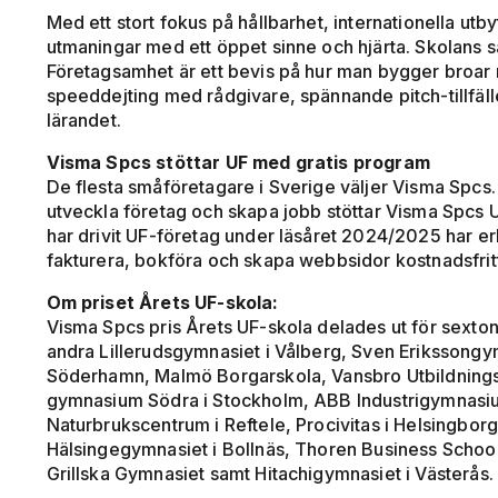
Med ett stort fokus på hållbarhet, internationella utb
utmaningar med ett öppet sinne och hjärta. Skolans
Företagsamhet är ett bevis på hur man bygger broar 
speeddejting med rådgivare, spännande pitch-tillfäl
lärandet.
Visma Spcs stöttar UF med gratis program
De flesta småföretagare i Sverige väljer Visma Spcs. Fö
utveckla företag och skapa jobb stöttar Visma Spcs 
har drivit UF-företag under läsåret 2024/2025 har er
fakturera, bokföra och skapa webbsidor kostnadsfrit
Om priset Årets UF-skola:
Visma Spcs pris Årets UF-skola delades ut för sextond
andra Lillerudsgymnasiet i Vålberg, Sven Erikssongym
Söderhamn, Malmö Borgarskola, Vansbro Utbildnings
gymnasium Södra i Stockholm, ABB Industrigymnasiu
Naturbrukscentrum i Reftele, Procivitas i Helsingbor
Hälsingegymnasiet i Bollnäs, Thoren Business School
Grillska Gymnasiet samt Hitachigymnasiet i Västerås.