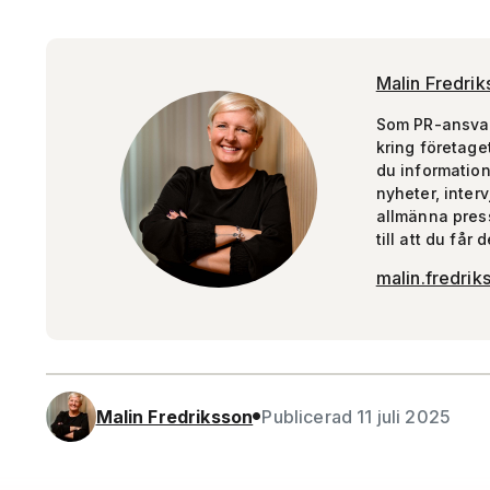
Malin Fredrik
Som PR-ansvari
kring företage
du informatio
nyheter, inter
allmänna press
till att du får
malin.fredrik
Malin Fredriksson
Publicerad 11 juli 2025