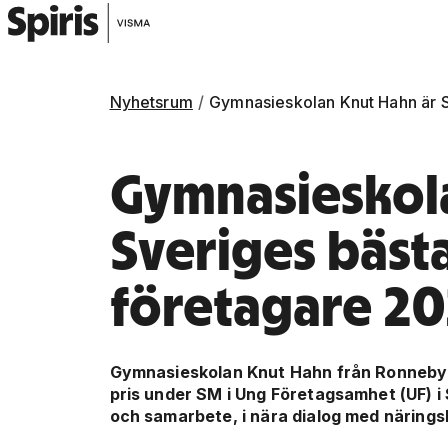
Nyhetsrum
Gymnasieskolan Knut Hahn är S
Gymnasieskol
Sveriges bästa
företagare 2
Gymnasieskolan Knut Hahn från Ronneby h
pris under SM i Ung Företagsamhet (UF) 
och samarbete, i nära dialog med näringsliv
Gå vidare till artikelns
innehåll