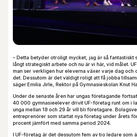
– Detta betyder otroligt mycket, jag är så fantastiskt s
långt strategiskt arbete och nu är vi här, vid målet. UF
man ser verkligen hur eleverna växer varje dag och de
det. Dessutom är det väldigt roligt att få jobba tills
säger Emilia Jirle, Rektor på Gymnasieskolan Knut H
Under de senaste åren har ungas företagande fortsat
40 000 gymnasieelever drivit UF-företag runt om i l
unga mellan 18 och 29 år vill bli företagare. Bolagsver
entreprenörer som startat nya företag under årets f
procent jämfört med samma period 2024.
I UF-företag är det dessutom fem av tio ledare som är