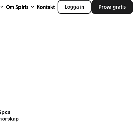
Logga in
Prova gratis
Om Spiris
Kontakt
 Spcs
enörskap