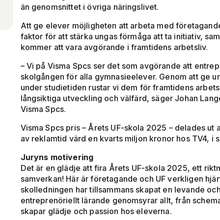
än genomsnittet i övriga näringslivet.
Att ge elever möjligheten att arbeta med företagande
faktor för att stärka ungas förmåga att ta initiativ, 
kommer att vara avgörande i framtidens arbetsliv.
– Vi på Visma Spcs ser det som avgörande att entrepr
skolgången för alla gymnasieelever. Genom att ge u
under studietiden rustar vi dem för framtidens arbe
långsiktiga utveckling och välfärd, säger Johan Lan
Visma Spcs.
Visma Spcs pris – Årets UF-skola 2025 – delades ut a
av reklamtid värd en kvarts miljon kronor hos TV4,
Juryns motivering
Det är en glädje att fira Årets UF-skola 2025, ett ri
samverkan! Här är företagande och UF verkligen hjär
skolledningen har tillsammans skapat en levande oc
entreprenöriellt lärande genomsyrar allt, från schema
skapar glädje och passion hos eleverna.