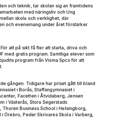
yten och teknik, tar skolan sig an framtidens
 samarbeten med näringsliv och Ung
mellan skola och verklighet, där
len och evenemang under året förstärker
r att på sikt få fler att starta, driva och
UF med gratis program. Samtliga elever som
bjudits program från Visma Spcs för att
t.
e gången. Tidigare har priset gått till bland
nasiet i Borås, Staffangymnasiet i
center, Facetten i Åtvidaberg, Jensen
m i Västerås, Stora Segerstads
g, Thoren Business School i Helsingborg,
 i Örebro, Peder Skrivares Skola i Varberg,