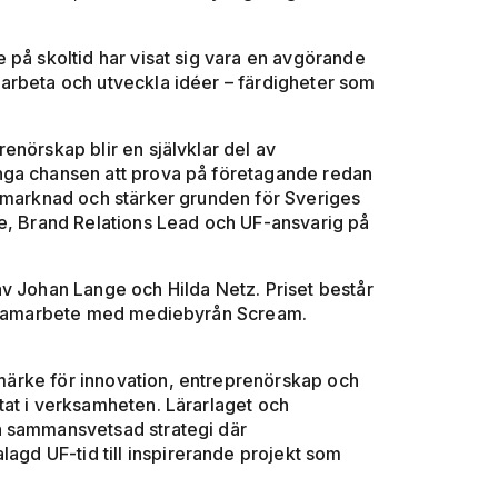
 på skoltid har visat sig vara en avgörande
samarbeta och utveckla idéer – färdigheter som
enörskap blir en självklar del av
nga chansen att prova på företagande redan
tsmarknad och stärker grunden för Sveriges
ge, Brand Relations Lead och UF-ansvarig på
v Johan Lange och Hilda Netz. Priset består
 i samarbete med mediebyrån Scream.
ktmärke för innovation, entreprenörskap och
tat i verksamheten. Lärarlaget och
h sammansvetsad strategi där
lagd UF-tid till inspirerande projekt som