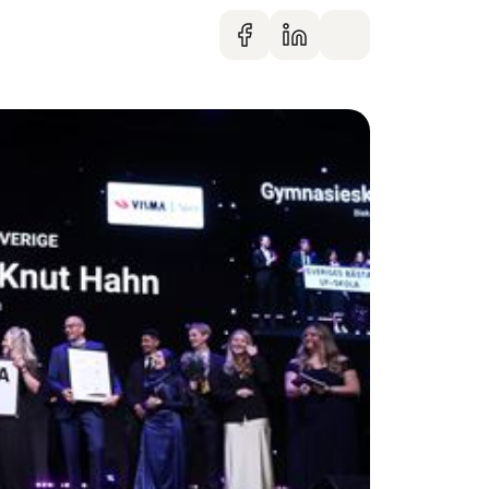
Dela på faceboo
Dela på Linke
Dela via m