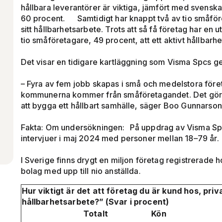
hållbara leverantörer är viktiga, jämfört med svenskar
60 procent. Samtidigt har knappt två av tio småföre
sitt hållbarhetsarbete. Trots att så få företag har en 
tio småföretagare, 49 procent, att ett aktivt hållbar
Det visar en tidigare kartläggning som Visma Spcs
– Fyra av fem jobb skapas i små och medelstora företa
kommunerna kommer från småföretagandet. Det gör la
att bygga ett hållbart samhälle, säger Boo Gunnars
Fakta: Om undersökningen: På uppdrag av Visma Sp
intervjuer i maj 2024 med personer mellan 18–79 år.
I Sverige finns drygt en miljon företag registrerade
bolag med upp till nio anställda.
Hur viktigt är det att företag du är kund hos, priva
hållbarhetsarbete?” (Svar i procent)
Totalt
Kön