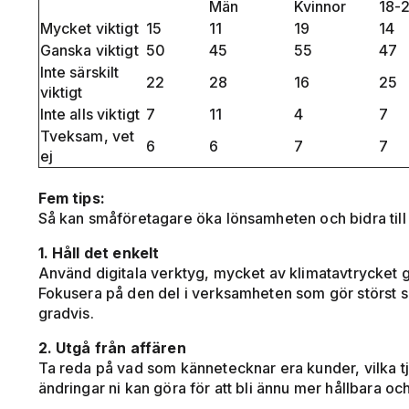
Män
Kvinnor
18-
Mycket viktigt
15
11
19
14
Ganska viktigt
50
45
55
47
Inte särskilt
22
28
16
25
viktigt
Inte alls viktigt
7
11
4
7
Tveksam, vet
6
6
7
7
ej
Fem tips:
Så kan småföretagare öka lönsamheten och bidra till 
1. Håll det enkelt
Använd digitala verktyg, mycket av klimatavtrycket g
Fokusera på den del i verksamheten som gör störst s
gradvis.
2. Utgå från affären
Ta reda på vad som kännetecknar era kunder, vilka tj
ändringar ni kan göra för att bli ännu mer hållbara 