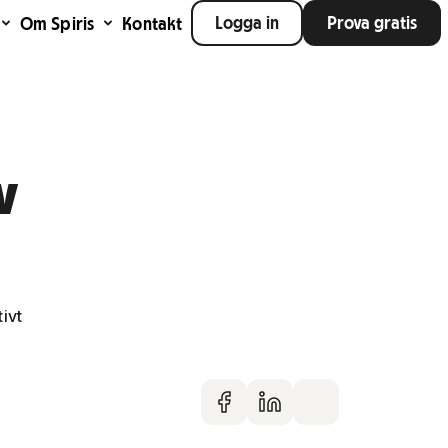
Logga in
Prova gratis
Om Spiris
Kontakt
v
ivt
Dela på faceboo
Dela på Linke
Dela via m