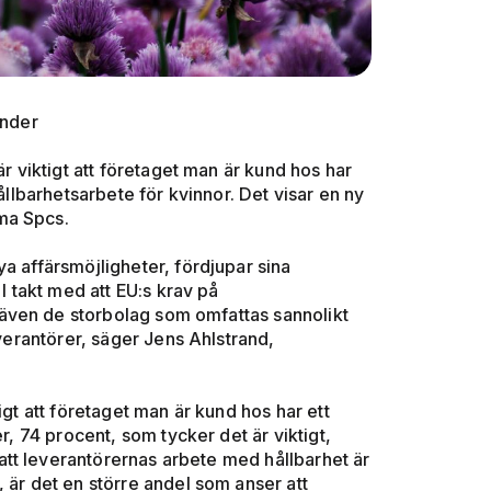
under
är viktigt att företaget man är kund hos har
ållbarhetsarbete för kvinnor. Det visar en ny
Visma Spcs.
a affärsmöjligheter, fördjupar sina
 I takt med att EU:s krav på
även de storbolag som omfattas sannolikt
everantörer, säger Jens Ahlstrand,
igt att företaget man är kund hos har ett
r, 74 procent, som tycker det är viktigt,
tt leverantörernas arbete med hållbarhet är
 är det en större andel som anser att