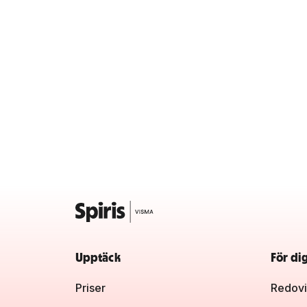
Upptäck
För di
Priser
Redovi