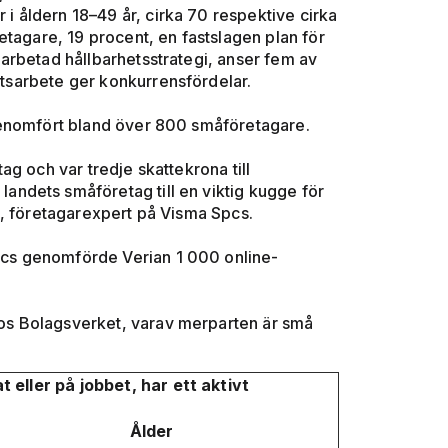
 i åldern 18–49 år, cirka 70 respektive cirka
tagare, 19 procent, en fastslagen plan för
utarbetad hållbarhetsstrategi, anser fem av
hetsarbete ger konkurrensfördelar.
 genomfört bland över 800 småföretagare.
g och var tredje skattekrona till
ndets småföretag till en viktig kugge för
on, företagarexpert på Visma Spcs.
cs genomförde Verian 1 000 online-
 hos Bolagsverket, varav merparten är små
t eller på jobbet, har ett aktivt
Ålder