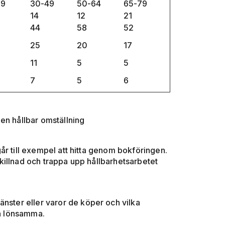
29
30-49
50-64
65-79
14
12
21
44
58
52
25
20
17
11
5
5
7
5
6
en hållbar omställning
år till exempel att hitta genom bokföringen.
killnad och trappa upp hållbarhetsarbetet
änster eller varor de köper och vilka
och lönsamma.