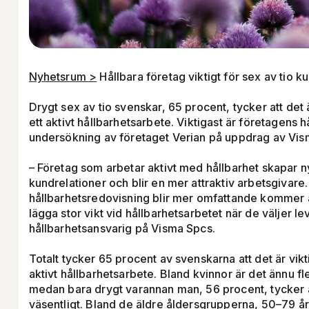
Nyhetsrum >
Hållbara företag viktigt för sex av tio k
Drygt sex av tio svenskar, 65 procent, tycker att det 
ett aktivt hållbarhetsarbete. Viktigast är företagens h
u
undersökning av företaget Verian på uppdrag av 
a
– Företag som arbetar aktivt med hållbarhet skapar ny
kundrelationer och blir en mer attraktiv arbetsgivare.
hållbarhetsredovisning blir mer omfattande kommer 
lägga stor vikt vid hållbarhetsarbetet när de väljer l
hållbarhetsansvarig på Visma Spcs.
Totalt tycker 65 procent av svenskarna att det är vikt
aktivt hållbarhetsarbete. Bland kvinnor är det ännu fle
medan bara drygt varannan man, 56 procent, tycker a
väsentligt. Bland de äldre åldersgrupperna, 50–79 år,