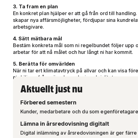
3. Ta fram en plan
En konkret plan hjälper er att gå från ord till handlin
skapar nya affärsmöjligheter, fördjupar sina kundrelat
arbetsgivare.
4. Sätt mätbara mål
Bestäm konkreta mål som ni regelbundet följer upp o
arbetar för att nå målet och hur långt ni har kommit.
5. Berätta för omvärlden
När ni tar ert klimatavtryck på allvar och kan visa fö
ni skilja er från mängden och vinna lojalitet.
Aktuellt just nu
Förbered semestern
Kunder, medarbetare och du som egenföretagare t
Lämna in årsredovisning digitalt
Digital inlämning av årsredovisningen är ger färre