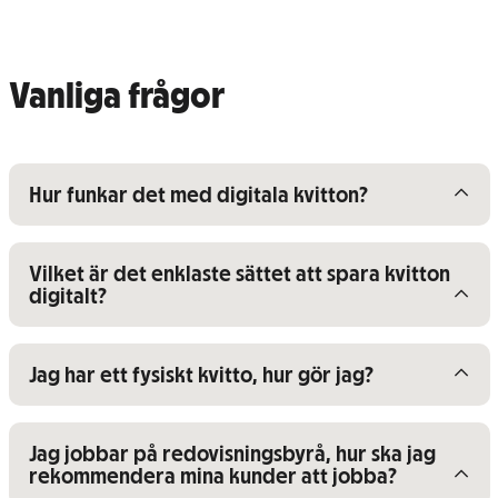
Vanliga frågor
Visa/dölj innehåll för
Hur funkar det med digitala kvitton?
Visa/dölj innehåll för
Vilket är det enklaste sättet att spara kvitton
digitalt?
Visa/dölj innehåll för
Jag har ett fysiskt kvitto, hur gör jag?
Visa/dölj innehåll för
Jag jobbar på redovisningsbyrå, hur ska jag
rekommendera mina kunder att jobba?