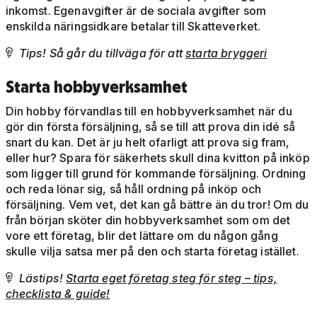
inkomst. Egenavgifter är de sociala avgifter som
enskilda näringsidkare betalar till Skatteverket.
Tips! Så går du tillväga för att
starta bryggeri

Starta hobbyverksamhet
Din hobby förvandlas till en hobbyverksamhet när du
gör din första försäljning, så se till att prova din idé så
snart du kan. Det är ju helt ofarligt att prova sig fram,
eller hur? Spara för säkerhets skull dina kvitton på inköp
som ligger till grund för kommande försäljning. Ordning
och reda lönar sig, så håll ordning på inköp och
försäljning. Vem vet, det kan gå bättre än du tror! Om du
från början sköter din hobbyverksamhet som om det
vore ett företag, blir det lättare om du någon gång
skulle vilja satsa mer på den och starta företag istället.
Lästips!
Starta eget företag steg för steg – tips,

checklista & guide!