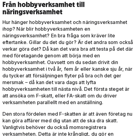
Från hobbyverksamhet till
näringsverksamhet
Hur hänger hobbyverksamhet och näringsverksamhet
ihop? När blir hobbyverksamheten en
näringsverksamhet? En bra fråga som kräver lite
eftertanke. Gillar du det du gör? Är det andra som också
verkar göra det? Då kan det vara bra att testa på det där
med företagande genom att börja med en
hobbyverksamhet. Oavsett om du sedan drivit din
hobbyverksamhet i två år, fem år eller kanske sju år, när
du tycker att försäljningen flyter på bra och det ger
mersmak – då kan det vara dags att lyfta
hobbyverksamheten till nästa nivå. Det första steget är
att ansöka om F-skatt, eller FA-skatt om du driver
verksamheten parallellt med en anställning.
Den stora fördelen med F-skatten är att även företag nu
kan göra affärer med dig utan att de ska dra skatt.
Vanligtvis behöver du också momsregistrera
verksamheten. Detta är inte krångligt, du gör en