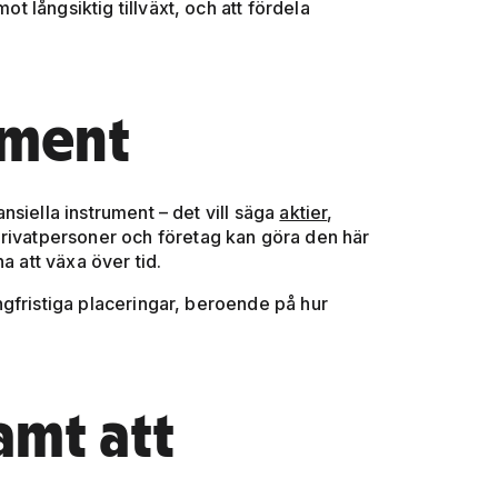
ot långsiktig tillväxt, och att fördela
ument
nansiella instrument – det vill säga
aktier
,
rivatpersoner och företag kan göra den här
a att växa över tid.
långfristiga placeringar, beroende på hur
amt att