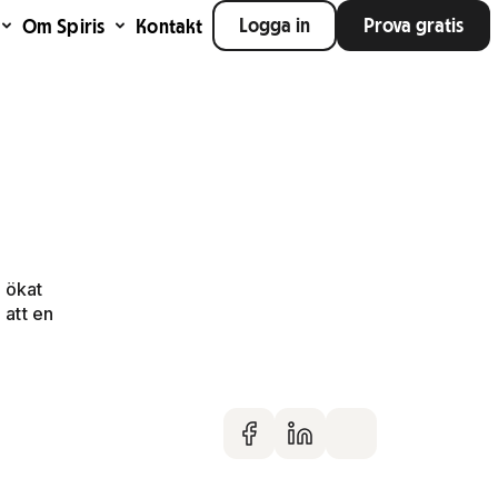
Logga in
Prova gratis
Om Spiris
Kontakt
t ökat
 att en
Dela på faceboo
Dela på Linke
Dela via m