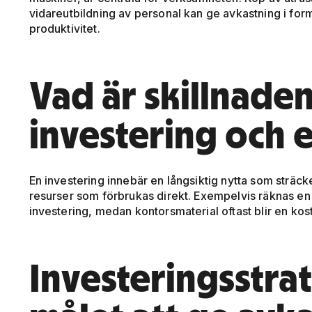
vidareutbildning av personal kan ge avkastning i form
produktivitet.
Vad är skillnade
investering och 
En investering innebär en långsiktig nytta som sträck
resurser som förbrukas direkt. Exempelvis räknas en
investering, medan kontorsmaterial oftast blir en kos
Investeringsstra