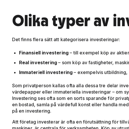
Olika typer av i
Det finns flera sätt att kategorisera investeringar:
Finansiell investering
– till exempel köp av aktier
Real investering
– som köp av fastigheter, maskin
Immateriell investering
– exempelvis utbildning,
Som privatperson kallas ofta alla dessa tre delar inv
värdepapper eller immateriella investeringar – om syft
Investering ses ofta som en sorts sparande för privatp
en bostad, samla på värdefull konst eller handla med a
på en investering.
Att företag investerar är ofta en förutsättning för til
maskiner, är centrala för verksamheten. Köp av utrus