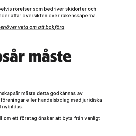
vis rörelser som bedriver skidorter och
nderlättar översikten över räkenskaperna.
behöver veta om att bokföra
psår måste
kenskapsår måste detta godkännas av
föreningar eller handelsbolag med juridiska
 nybildas.
l om ett företag önskar att byta från vanligt