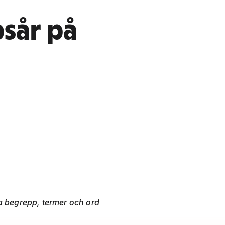
psår på
ka begrepp, termer och ord