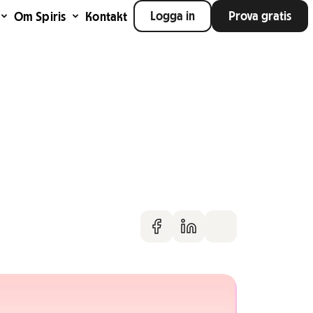
Logga in
Prova gratis
Om Spiris
Kontakt
Dela på faceboo
Dela på Linke
Dela via m