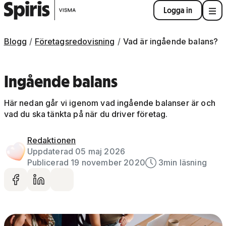
Logga in
Blogg
Företagsredovisning
Vad är ingående balans?
Ingående balans
Här nedan går vi igenom vad ingående balanser är och
vad du ska tänkta på när du driver företag.
Redaktionen
Uppdaterad 05 maj 2026
Publicerad 19 november 2020
3
min läsning
Dela på facebook
Dela på LinkedIn
Dela via mail
Artikelbild