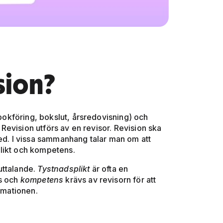
sion?
 bokföring, bokslut, årsredovisning) och
evision utförs av en revisor. Revision ska
ed. I vissa sammanhang talar man om att
likt och kompetens.
 uttalande.
Tystnadsplikt
är ofta en
as och
kompetens
krävs av revisorn för att
ormationen.