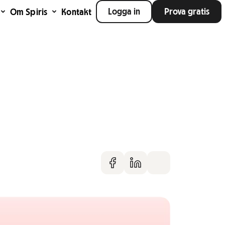
Logga in
Prova gratis
Om Spiris
Kontakt
Dela på faceboo
Dela på Linke
Dela via m