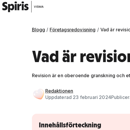
Blogg
Företagsredovisning
Vad är revisi
Vad är revisio
Revision är en oberoende granskning och ett
Gå vidare till artikelns
innehåll
Redaktionen
Uppdaterad 23 februari 2024
Publicer
Innehållsförteckning