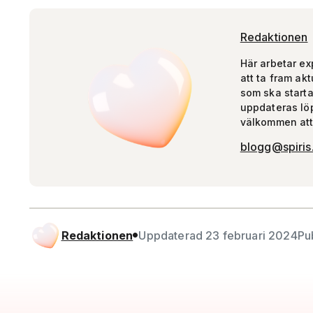
Redaktionen
Här arbetar ex
att ta fram akt
som ska starta 
uppdateras lö
välkommen att
blogg@spiris
Redaktionen
Uppdaterad 23 februari 2024
Pu