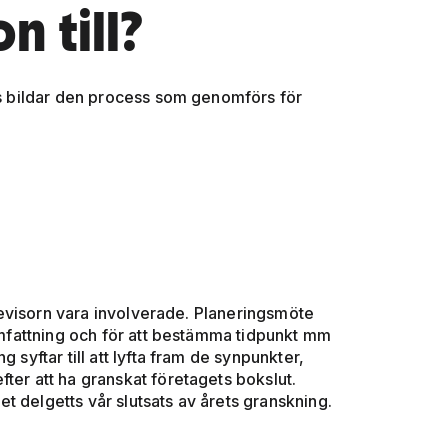
n till?
ans bildar den process som genomförs för
evisorn vara involverade. Planeringsmöte
 omfattning och för att bestämma tidpunkt mm
 syftar till att lyfta fram de synpunkter,
ter att ha granskat företagets bokslut.
t delgetts vår slutsats av årets granskning.