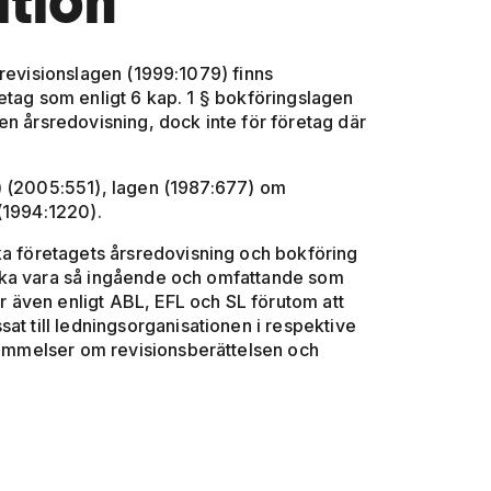
ition
 I revisionslagen (1999:1079) finns
etag som enligt 6 kap. 1 § bokföringslagen
en årsredovisning, dock inte för företag där
) (2005:551), lagen (1987:677) om
(1994:1220).
ka företagets årsredovisning och bokföring
ska vara så ingående och omfattande som
 även enligt ABL, EFL och SL förutom att
at till ledningsorganisationen i respektive
stämmelser om revisionsberättelsen och