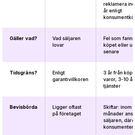
reklamera ino
år enligt
konsumentkö
Gäller vad?
Vad säljaren
Fel som fanns
lovar
köpet eller u
senare
Tidsgräns?
Enligt
3 år från köpe
garantivillkoren
varor, 3-10 år
tjänster
Bevisbörda
Ligger oftast
Skiftar: inom 
på företaget
månader ansv
säljaren, däre
konsumenten