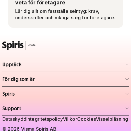
veta för företagare
Lär dig allt om fastställelseintyg: krav,
underskrifter och viktiga steg för företagare.
Upptäck
– klicka för att expandera lista
För dig som är
– klicka för att expandera lista
Spiris
– klicka för att expandera lista
Support
– klicka för att expandera lista
Juridisk information
Dataskydd
Integritetspolicy
Villkor
Cookies
Visselblåsning
© 2026 Visma Spiris AB