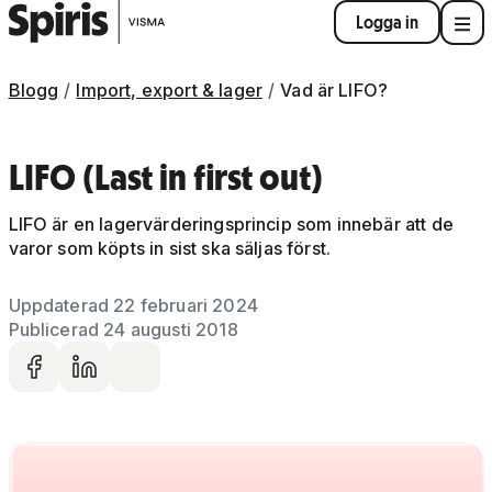
Logga in
Blogg
Import, export & lager
Vad är LIFO?
LIFO (Last in first out)
LIFO är en lagervärderingsprincip som innebär att de
varor som köpts in sist ska säljas först.
Uppdaterad 22 februari 2024
Publicerad 24 augusti 2018
Dela på facebook
Dela på LinkedIn
Dela via mail