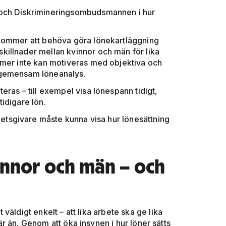
e och Diskrimineringsombudsmannen i hur
a kommer att behöva göra lönekartläggning
skillnader mellan kvinnor och män för lika
r mer inte kan motiveras med objektiva och
 gemensam löne­analys.
as – till exempel visa lönespann tidigt,
tidigare lön.
etsgivare måste kunna visa hur lönesättning
innor och män – och
äldigt enkelt – att lika arbete ska ge lika
där än. Genom att öka insynen i hur löner sätts