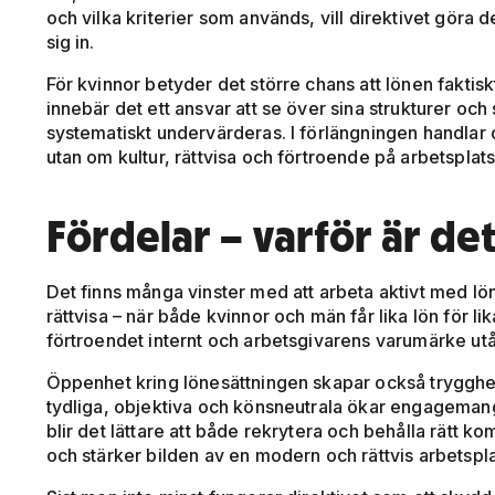
och vilka kriterier som används, vill direktivet göra 
sig in.
För kvinnor betyder det större chans att lönen faktis
innebär det ett ansvar att se över sina strukturer oc
systematiskt undervärderas. I förlängningen handlar d
utan om kultur, rättvisa och förtroende på arbetsplat
Fördelar – varför är det
Det finns många vinster med att arbeta aktivt med lö
rättvisa – när både kvinnor och män får lika lön för li
förtroendet internt och arbetsgivarens varumärke utå
Öppenhet kring lönesättningen skapar också trygghet.
tydliga, objektiva och könsneutrala ökar engagemange
blir det lättare att både rekrytera och behålla rätt k
och stärker bilden av en modern och rättvis arbetspla