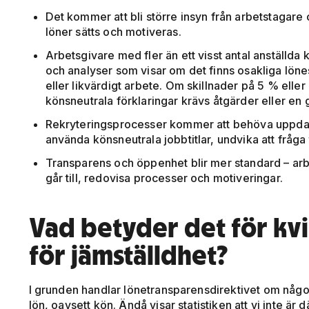
Det kommer att bli större insyn från arbetstagar
löner sätts och motiveras.
Arbetsgivare med fler än ett visst antal anställd
och analyser som visar om det finns osakliga löne
eller likvärdigt arbete. Om skillnader på 5 % elle
könsneutrala förklaringar krävs åtgärder eller en
Rekryteringsprocesser kommer att behöva uppdater
använda könsneutrala jobbtitlar, undvika att fråga 
Transparens och öppenhet blir mer standard – arb
går till, redovisa processer och motiveringar.
Vad betyder det för kv
för jämställdhet?
I grunden handlar lönetransparensdirektivet om något v
lön, oavsett kön. Ändå visar statistiken att vi inte är 