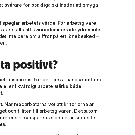
det svårare för osakliga skillnader att smyga
kt speglar arbetets värde. För arbetsgivare
h säkerställa att kvinnodominerade yrken inte
et inte bara om siffror på ett lönebesked –
sen.
ta positivt?
netransparens. För det första handlar det om
ka eller likvärdigt arbete stärks både
t.
 När medarbetarna vet att kriterierna är
t och tilliten till arbetsgivaren. Dessutom
ompetens – transparens signalerar seriositet
ts.