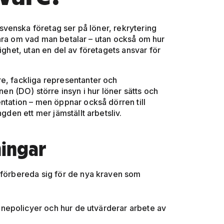
venska företag ser på löner, rekrytering
bara om vad man betalar – utan också om hur
ighet, utan en del av företagets ansvar för
re, fackliga representanter och
 (DO) större insyn i hur löner sätts och
ntation – men öppnar också dörren till
gden ett mer jämställt arbetsliv.
ningar
e förbereda sig för de nya kraven som
önepolicyer och hur de utvärderar arbete av