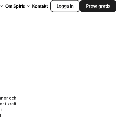
Logga in
Prova gratis
Om Spiris
Kontakt
nnor och
r i kraft
 i
t