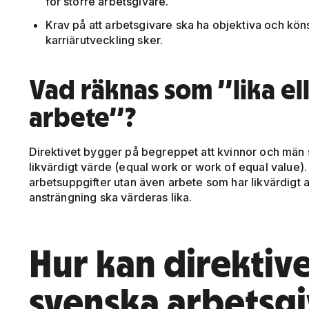
för större arbetsgivare.
Krav på att arbetsgivare ska ha objektiva och könsn
karriärutveckling sker.
Vad räknas som ”lika ell
arbete”?
Direktivet bygger på begreppet att kvinnor och män sk
likvärdigt värde (equal work or work of equal value). 
arbetsuppgifter utan även arbete som har likvärdigt
ansträngning ska värderas lika.
Hur kan direktiv
svenska arbetsgi