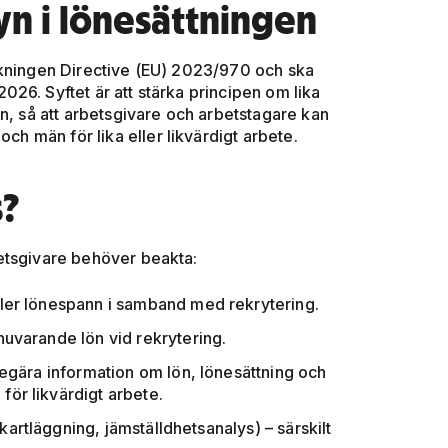
yn i lönesättningen
ckningen Directive (EU) 2023/970 och ska
26. Syftet är att stärka principen om lika
n, så att arbetsgivare och arbetstagare kan
och män för lika eller likvärdigt arbete.
s?
etsgivare behöver beakta:
ller lönespann i samband med rekrytering.
nuvarande lön vid rekrytering.
 begära information om lön, lönesättning och
för likvärdigt arbete.
artläggning, jämställdhetsanalys) – särskilt