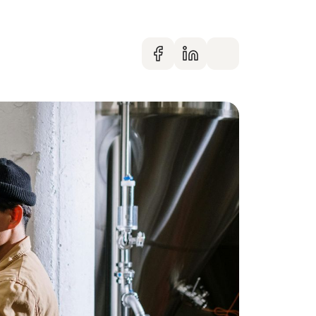
Dela på faceboo
Dela på Linke
Dela via m