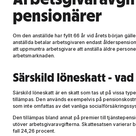
pensionärer
Om den anställde har fyllt 66 år vid årets början gäll
anställda betalar arbetsgivaren endast ålderspensions
att uppmuntra arbetsgivare att anställa äldre perso
arbetsmarknaden.
Särskild löneskatt - vad
Särskild löneskatt är en skatt som tas ut på vissa typ
tillämpas. Den används exempelvis på pensionskostna
som inte omfattas av det vanliga socialförsäkringssy
Den tillämpas bland annat på premier till tjänstepens
utöver arbetsgivaravgifterna. Skattesatsen varierar
fall 24,26 procent.