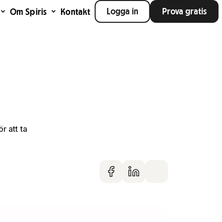
Logga in
Prova gratis
Om Spiris
Kontakt
r att ta
Dela på faceboo
Dela på Linke
Dela via m