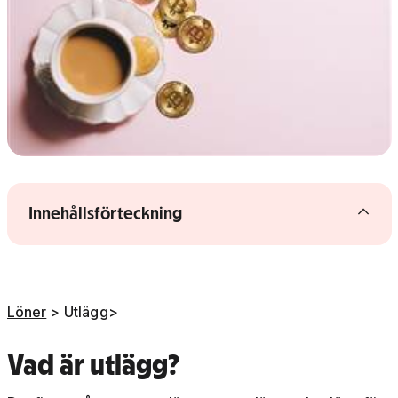
Gå vidare till artikelns
innehåll
Visa/dölj innehållsförteckning
Innehållsförteckning
Löner
> Utlägg>
Vad är utlägg?