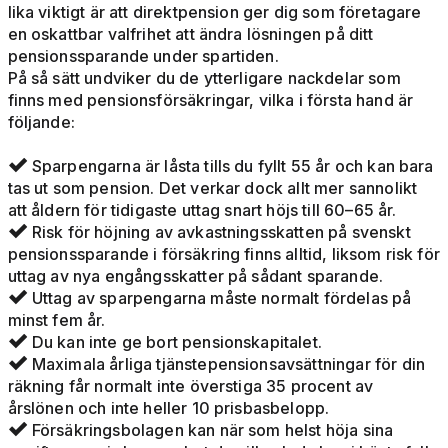
lika viktigt är att direktpension ger dig som företagare
en oskattbar valfrihet
att ändra lösningen på ditt
pensionssparande under spartiden.
På så sätt undviker du de ytterligare nackdelar som
finns med pensionsförsäkringar, vilka i första hand är
följande:
Sparpengarna är låsta tills du fyllt 55 år och kan bara

tas ut som pension. Det verkar dock allt mer sannolikt
att åldern för tidigaste uttag snart höjs till 60–65 år.
Risk för höjning av avkastningsskatten på svenskt

pensionssparande i försäkring finns alltid, liksom risk för
uttag av nya engångsskatter på sådant sparande.
Uttag av sparpengarna måste normalt fördelas på

minst fem år.
Du kan inte ge bort pensionskapitalet.

Maximala årliga tjänstepensionsavsättningar för din

räkning får normalt inte överstiga 35 procent av
årslönen och inte heller 10 prisbasbelopp.
Försäkringsbolagen kan när som helst höja sina
