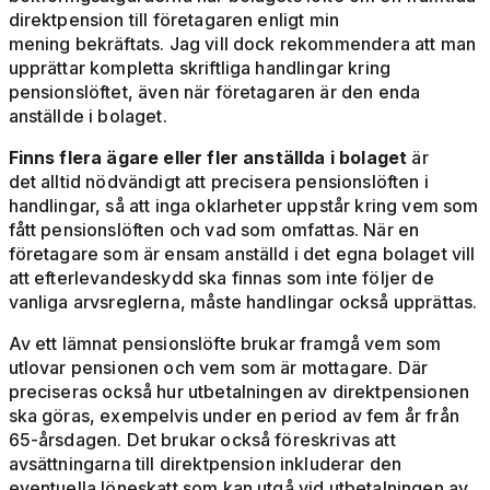
direktpension till företagaren
enligt min
mening
bekräftats.
Jag vill dock rekommendera att man
upprättar kompletta skriftliga handlingar kring
pensionslöftet, även när företagaren är den enda
anställde i bolaget.
Finns flera ägare eller fler anställda i bolaget
är
det
alltid
nödvändigt att precisera pensionslöften i
handlingar, så att inga oklarheter uppstår kring vem som
fått pensionslöften och vad som omfattas. När en
företagare som är ensam anställd i det egna bolaget vill
att efterlevandeskydd ska finnas som inte följer de
vanliga arvsreglerna, måste handlingar också upprättas.
Av ett lämnat pensionslöfte brukar framgå vem som
utlovar pensionen och vem som är mottagare. Där
preciseras också hur utbetalningen av direktpensionen
ska göras, exempelvis under en period av fem år från
65-årsdagen. Det brukar också föreskrivas att
avsättningarna till direktpension inkluderar den
eventuella löneskatt som kan utgå vid utbetalningen av