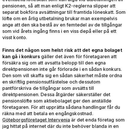
pensionen, så att man enligt K2-reglerna slipper att
separat bokföra avsättningar till framtida löneskatt. Som
löfte om en årlig utbetalning brukar man exempelvis
ange att den ska bestå av en femtedel av de tillgångar
som vid årets ingång finns i en viss depå eller på ett
visst konto.
Finns det någon som helst risk att det egna bolaget
kan gå i konkurs
gäller det även för företagaren att
försäkra sig om att avsatta belopp till den egna
direktpensionen inte går förlorade i en sådan konkurs.
Den som vill skaffa sig en sådan säkerhet måste ordna
en skriftlig pensionsutfästelse och dessutom
pantförskriva de tillgångar som avsätts till
direktpensionen. Dessa åtgärder säkerställer det
pensionslöfte som aktiebolaget ger den anställde
företagaren. För att upprätta sådana handlingar får du
räkna med att betala en engångskostnad.
Göteborgsföretaget Intervenia
är det enda företag som
jag hittat på internet där du inte behöver blanda in en