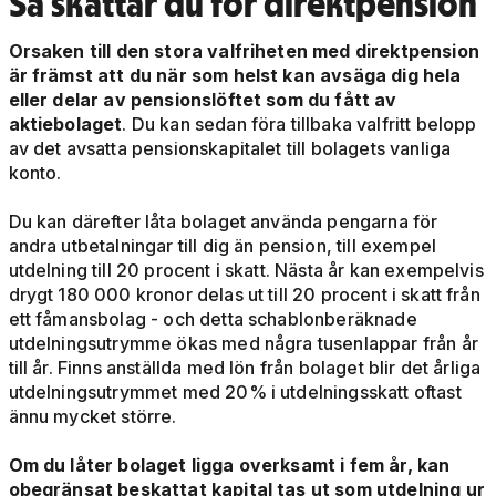
Så skattar du för direktpension
Orsaken till den stora valfriheten med direktpension
är främst att du när som helst kan avsäga dig hela
eller delar av pensionslöftet som du fått av
aktiebolaget
. Du kan sedan föra tillbaka valfritt belopp
av det avsatta pensionskapitalet till bolagets vanliga
konto.
Du kan därefter låta bolaget använda pengarna för
andra utbetalningar till dig än pension, till exempel
utdelning till 20 procent i skatt. Nästa år kan exempelvis
drygt 180 000 kronor delas ut till 20 procent i skatt från
ett fåmansbolag - och detta schablonberäknade
utdelningsutrymme ökas med några tusenlappar från år
till år. Finns anställda med lön från bolaget blir det årliga
utdelningsutrymmet med 20% i utdelningsskatt oftast
ännu mycket större.
Om du låter bolaget ligga overksamt i fem år, kan
obegränsat beskattat kapital tas ut som utdelning ur