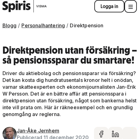
Logga in
Blogg
Personalhantering
Direktpension
Direktpension utan försäkring –
så pensionssparar du smartare!
Driver du aktiebolag och pensionssparar via försäkring?
Det kan kosta dig hundratusentals kronor helt i onödan,
varnar skatteexperten och ekonomijournalisten Jan-Erik
W Persson. Det är en bättre affär att pensionsspara i
direktpension utan försäkring, något som bankerna helst
inte vill prata om. Här är räkneexempel och en grundlig
genomgång av reglerna.
Jan-Åke Jernhem
Dela på 
Dela 
De
Publicerad 11 december 2020