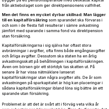
bygger på ett pensionssparande med beskattat kapital
från aktiebolaget som ger direktpensionens valfrihet.
Men det finns en mycket dyrbar skillnad: Man lägger
till en kapitalförsäkring
som sparandet ska förvaras i
och som i de flesta fall resulterar i sämre avkastning
jämfört med sparande i samma fond via direktpension
utan försäkring.
Kapitalförsäkringarna i sig själva har oftast stora
avbränningar i avgifter, ofta finns både engångsavgifter
och årliga avgifter. Dessutom ska staten ha en årlig
avkastningsskatt på behållningen i kapitalförsäkringen.
Även om börsen gör ett störtdyk tas skatten ut. På
senare år har vissa nätmäklare lanserat
kapitalförsäkringar utan några avgifter alls. De år som
avkastningen på sparkapitalet är hög kan placeringar i
sådana kapitalförsäkringar ibland löna sig bättre än ett
sparande utan försäkring.
Problemet är att det är svårt att i förväg veta vilka år