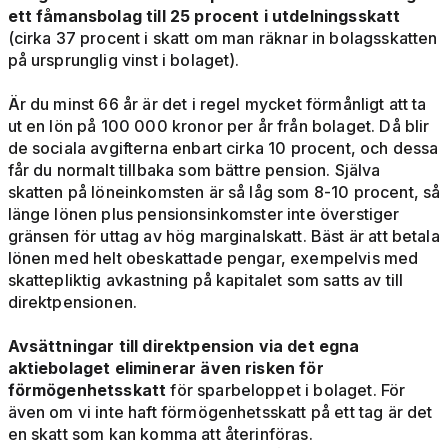
ett fåmansbolag till 25 procent i utdelningsskatt
(cirka 37 procent i skatt om man räknar in bolagsskatten
på ursprunglig vinst i bolaget).
Är du minst 66 år är det i regel mycket förmånligt att ta
ut en lön på 100 000 kronor per år från bolaget. Då blir
de sociala avgifterna enbart cirka 10 procent, och dessa
får du normalt tillbaka som bättre pension. Själva
skatten på löneinkomsten är så låg som 8-10 procent, så
länge lönen plus pensionsinkomster inte överstiger
gränsen för uttag av hög marginalskatt. Bäst är att betala
lönen med helt obeskattade pengar, exempelvis med
skattepliktig avkastning på kapitalet som satts av till
direktpensionen.
Avsättningar till direktpension via det egna
aktiebolaget eliminerar även risken för
förmögenhetsskatt
för sparbeloppet i bolaget. För
även om vi inte haft förmögenhetsskatt på ett tag är det
en skatt som kan komma att återinföras.