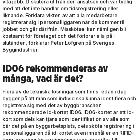
vita jobb. Diskutera utifrån den ansatsen och var tydlig
med att det inte handlar om tidsregistrering eller
liknande. Förklara vikten av att alla medarbetare
registrerar sig i personalliggaren när de kommer till
jobbet och går därifrån. Misskötsel kan nämligen bli
kostsamt för företaget och det förlorar alla på i
slutänden, förklarar Peter Löfgren på Sveriges
Byggindustrier.
ID06 rekommenderas av
många, vad är det?
Flera av de tekniska lösningar som finns redan i dag
bygger på att man som individ ska kunna identifiera och
registrera sig med det av byggbranschen
rekommenderade id-kortet ID06. ID06-kortet är ett id-
kort som dels kan tjäna som identifikation av alla som
bär det på en byggarbetsplats, dels sköta registrering i
personalliggaren då id-kortet även innehåller en RIFID-
tagg som överför kortinnehavarens uppgifter till