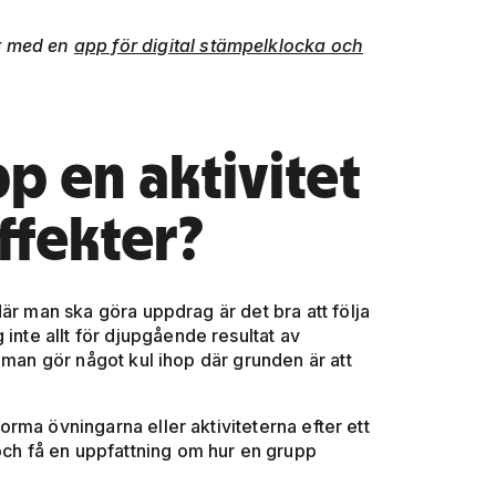
er med en
app för digital stämpelklocka och
p en aktivitet
ffekter?
är man ska göra uppdrag är det bra att följa
inte allt för djupgående resultat av
 man gör något kul ihop där grunden är att
forma övningarna eller aktiviteterna efter ett
 och få en uppfattning om hur en grupp