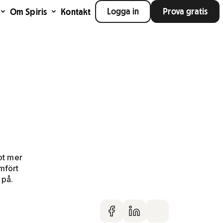
Logga in
Prova gratis
Om Spiris
Kontakt
ot mer
mfört
 på.
Dela på faceboo
Dela på Linke
Dela via m