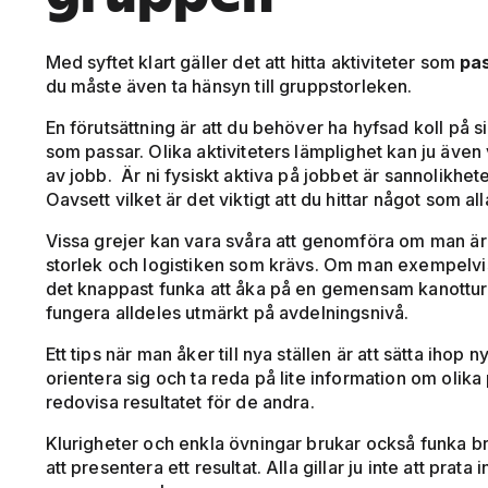
Med syftet klart gäller det att hitta aktiviteter som
pas
du måste även ta hänsyn till gruppstorleken.
En förutsättning är att du behöver ha hyfsad koll på sin
som passar. Olika aktiviteters lämplighet kan ju även
av jobb. Är ni fysiskt aktiva på jobbet är sannolikhete
Oavsett vilket är det viktigt att du hittar något som all
Vissa grejer kan vara svåra att genomföra om man ä
storlek och logistiken som krävs. Om man exempelvis
det knappast funka att åka på en gemensam kanottur.
fungera alldeles utmärkt på avdelningsnivå.
Ett tips när man åker till nya ställen är att sätta ihop
orientera sig och ta reda på lite information om olika
redovisa resultatet för de andra.
Klurigheter och enkla övningar brukar också funka br
att presentera ett resultat. Alla gillar ju inte att prat