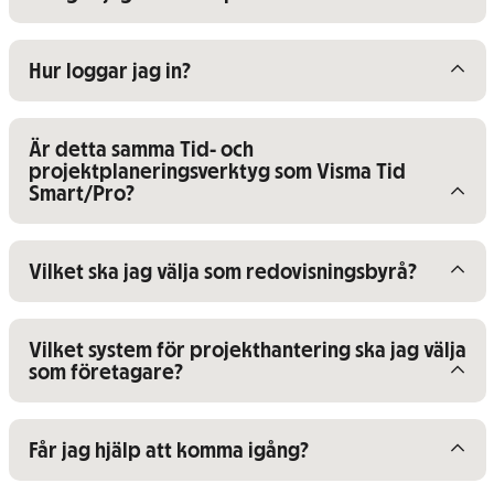
Visa/dölj innehåll för
Hur loggar jag in?
Visa/dölj innehåll för
Är detta samma Tid- och
projektplaneringsverktyg som Visma Tid
Smart/Pro?
Visa/dölj innehåll för
Vilket ska jag välja som redovisningsbyrå?
Visa/dölj innehåll för
Vilket system för projekthantering ska jag välja
som företagare?
Visa/dölj innehåll för
Får jag hjälp att komma igång?