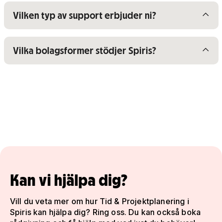
Visa/dölj innehåll för
Vilken typ av support erbjuder ni?
Visa/dölj innehåll för
Vilka bolagsformer stödjer Spiris?
Kan vi hjälpa dig?
Vill du veta mer om hur Tid & Projektplanering i
Spiris kan hjälpa dig? Ring oss. Du kan också boka