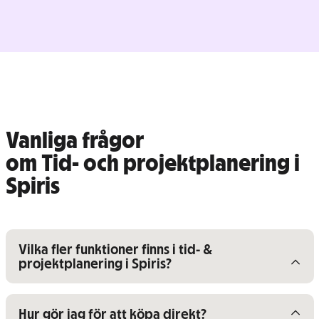
Vanliga frågor
om Tid- och projektplanering i
Spiris
Visa/dölj innehåll för
Vilka fler funktioner finns i tid- &
projektplanering i Spiris?
Visa/dölj innehåll för
Hur gör jag för att köpa direkt?