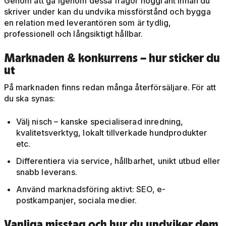
Genom att gå igenom dessa frågor noggrant innan du
skriver under kan du undvika missförstånd och bygga
en relation med leverantören som är tydlig,
professionell och långsiktigt hållbar.
Marknaden & konkurrens – hur sticker du
ut
På marknaden finns redan många återförsäljare. För att
du ska synas:
Välj nisch – kanske specialiserad inredning,
kvalitetsverktyg, lokalt tillverkade hundprodukter
etc.
Differentiera via service, hållbarhet, unikt utbud eller
snabb leverans.
Använd marknadsföring aktivt: SEO, e-
postkampanjer, sociala medier.
Vanliga misstag och hur du undviker dem