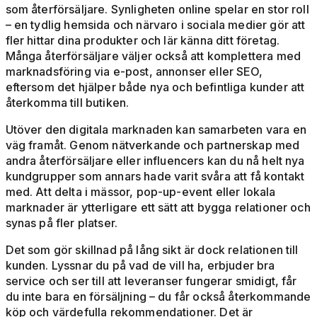
som återförsäljare. Synligheten online spelar en stor roll
– en tydlig hemsida och närvaro i sociala medier gör att
fler hittar dina produkter och lär känna ditt företag.
Många återförsäljare väljer också att komplettera med
marknadsföring via e-post, annonser eller SEO,
eftersom det hjälper både nya och befintliga kunder att
återkomma till butiken.
Utöver den digitala marknaden kan samarbeten vara en
väg framåt. Genom nätverkande och partnerskap med
andra återförsäljare eller influencers kan du nå helt nya
kundgrupper som annars hade varit svåra att få kontakt
med. Att delta i mässor, pop-up-event eller lokala
marknader är ytterligare ett sätt att bygga relationer och
synas på fler platser.
Det som gör skillnad på lång sikt är dock relationen till
kunden. Lyssnar du på vad de vill ha, erbjuder bra
service och ser till att leveranser fungerar smidigt, får
du inte bara en försäljning – du får också återkommande
köp och värdefulla rekommendationer. Det är