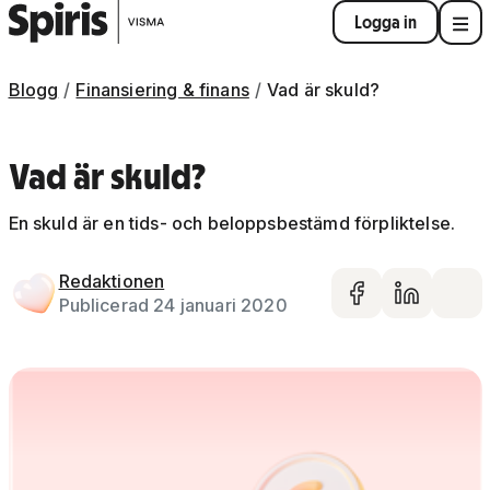
Logga in
Blogg
Finansiering & finans
Vad är skuld?
Vad är skuld?
En skuld är en tids- och beloppsbestämd förpliktelse.
Redaktionen
Dela på 
Dela 
De
Publicerad 24 januari 2020