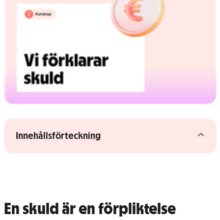
Gå vidare till artikelns
innehåll
Visa/dölj innehållsförteckning
Innehållsförteckning
En skuld är en förpliktelse