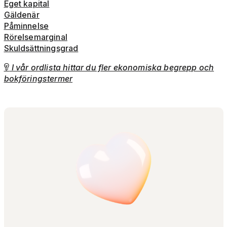
Eget kapital
Gäldenär
Påminnelse
Rörelsemarginal
Skuldsättningsgrad
I vår ordlista hittar du fler ekonomiska begrepp och

bokföringstermer