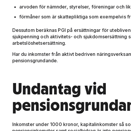
arvoden för nämnder, styrelser, föreningar och l
förmåner som är skattepliktiga som exempelvis fri 
Dessutom beräknas PGI på ersättningar för utebliven
sjukpenning och aktivitets- och sjukdomsersättning s
arbetslöshetsersättning.
Har du inkomster från aktivt bedriven näringsverks
pensionsgrundande.
Undantag vid
pensionsgrunda
Inkomster under 1000 kronor, kapitalinkomster så som 
pensionsinkomster samt socialbidrag är inte pensio