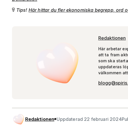
Tips!
Här hittar du fler ekonomiska begrepp, ord 

Redaktionen
Här arbetar ex
att ta fram akt
som ska starta 
uppdateras lö
välkommen att
blogg@spiris
Redaktionen
Uppdaterad 22 februari 2024
Pu