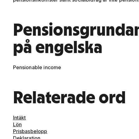
Pensionsgrunda
på engelska
Pensionable income
Relaterade ord
Intäkt
Lön
Prisbasbelopp
Deklaration