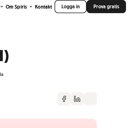
Logga in
Prova gratis
Om Spiris
Kontakt
I)
da
Dela på faceboo
Dela på Linke
Dela via m