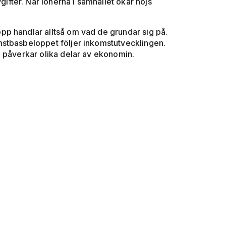
ter. När lönerna i samhället ökar höjs
p handlar alltså om vad de grundar sig på.
mstbasbeloppet följer inkomstutvecklingen.
h påverkar olika delar av ekonomin.