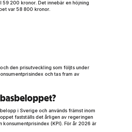
ll 59 200 kronor. Det innebär en höjning
et var 58 800 kronor.
n och den prisutveckling som följts under
konsumentprisindex och tas fram av
isbasbeloppet?
asbelopp i Sverige och används främst inom
ppet fastställs det årligen av regeringen
ån konsumentprisindex (KPI). För år 2026 är