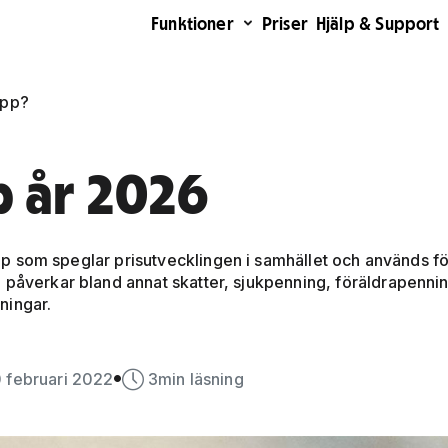
Funktioner
Priser
Hjälp & Support
opp?
p år 2026
lopp som speglar prisutvecklingen i samhället och används f
 påverkar bland annat skatter, sjukpenning, föräldrapenni
ningar.
0 februari 2022
3
min läsning