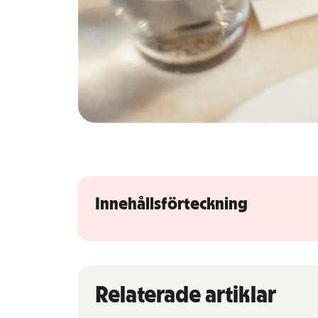
Gå vidare till artikelns
innehåll
Innehållsförteckning
Relaterade artiklar