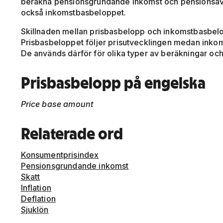
beräkna pensionsgrundande inkomst och pensionsavgif
också inkomstbasbeloppet.
Skillnaden mellan prisbasbelopp och inkomstbasbelop
Prisbasbeloppet följer prisutvecklingen medan inko
De används därför för olika typer av beräkningar oc
Prisbasbelopp på engelska
Price base amount
Relaterade ord
Konsumentprisindex
Pensionsgrundande inkomst
Skatt
Inflation
Deflation
Sjuklön