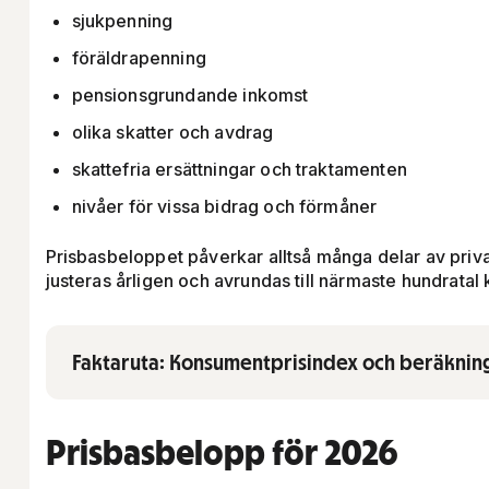
sjukpenning
föräldrapenning
pensionsgrundande inkomst
olika skatter och avdrag
skattefria ersättningar och traktamenten
nivåer för vissa bidrag och förmåner
Prisbasbeloppet påverkar alltså många delar av pri
justeras årligen och avrundas till närmaste hundratal 
Faktaruta: Konsumentprisindex och beräknin
Visa/dölj innehåll för
Prisbasbelopp för 2026