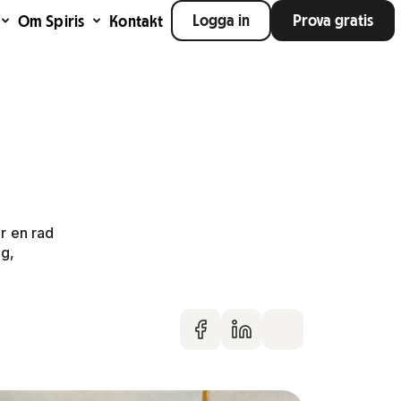
Logga in
Prova gratis
Om Spiris
Kontakt
ör en rad
ng,
Dela på faceboo
Dela på Linke
Dela via m