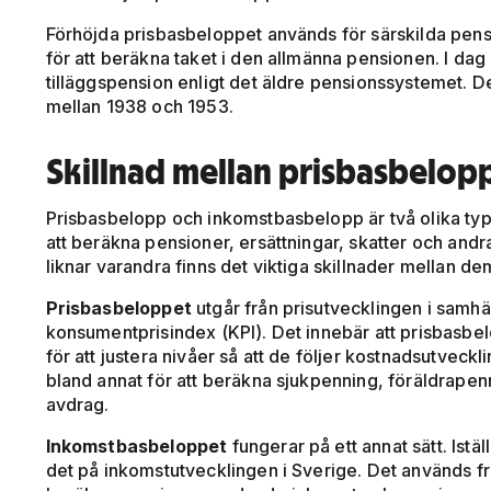
Förhöjda prisbasbeloppet används för särskilda pens
för att beräkna taket i den allmänna pensionen. I dag
tilläggspension enligt det äldre pensionssystemet. D
mellan 1938 och 1953.
Skillnad mellan prisbasbelo
Prisbasbelopp och inkomstbasbelopp är två olika ty
att beräkna pensioner, ersättningar, skatter och and
liknar varandra finns det viktiga skillnader mellan de
Prisbasbeloppet
utgår från prisutvecklingen i samhäl
konsumentprisindex (KPI). Det innebär att prisbasbe
för att justera nivåer så att de följer kostnadsutvec
bland annat för att beräkna sjukpenning, föräldrapenn
avdrag.
Inkomstbasbeloppet
fungerar på ett annat sätt. Iställ
det på inkomstutvecklingen i Sverige. Det används f