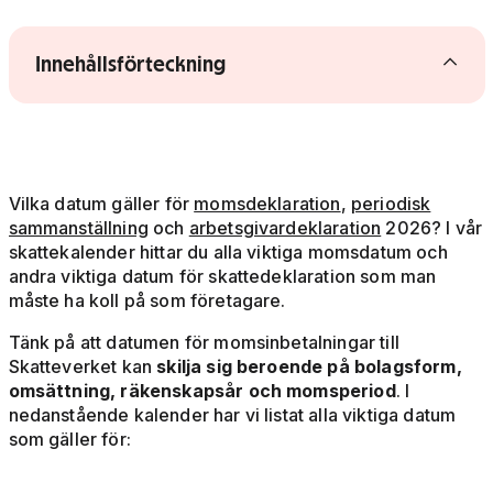
Visa/dölj innehållsförteckning
Innehållsförteckning
Vilka datum gäller för
momsdeklaration
,
periodisk
sammanställning
och
arbetsgivardeklaration
2026? I vår
skattekalender hittar du alla viktiga momsdatum och
andra viktiga datum för skattedeklaration som man
måste ha koll på som företagare.
Tänk på att datumen för momsinbetalningar till
Skatteverket kan
skilja sig beroende på bolagsform,
omsättning, räkenskapsår och momsperiod
. I
nedanstående kalender har vi listat alla viktiga datum
som gäller för: