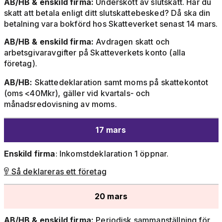
AB/HB & enskild firma:
Underskott av slutskatt. Har du
skatt att betala enligt ditt slutskattebesked? Då ska din
betalning vara bokförd hos Skatteverket senast 14 mars.
AB/HB & enskild firma:
Avdragen skatt och
arbetsgivaravgifter på Skatteverkets konto (alla
företag).
AB/HB:
Skattedeklaration samt moms på skattekontot
(oms <40Mkr), gäller vid kvartals- och
månadsredovisning av moms.
17 mars
Enskild firma
: Inkomstdeklaration 1 öppnar.
Så deklareras ett företag

20 mars
AB/HB & enskild firma:
Periodisk sammanställning för