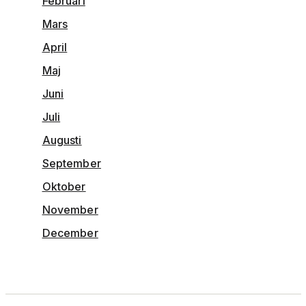
Februari
Mars
April
Maj
Juni
Juli
Augusti
September
Oktober
November
December