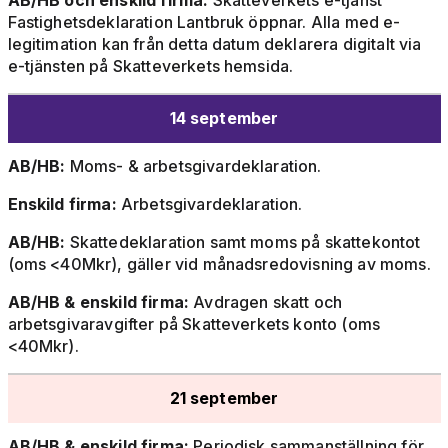
AB/HB och enskild firma:
Skatteverkets e-tjänst
Fastighetsdeklaration Lantbruk öppnar. Alla med e-
legitimation kan från detta datum deklarera digitalt via
e-tjänsten på Skatteverkets hemsida.
14 september
AB/HB:
Moms- & arbetsgivardeklaration.
Enskild firma:
Arbetsgivardeklaration.
AB/HB:
Skattedeklaration samt moms på skattekontot
(oms <40Mkr), gäller vid månadsredovisning av moms.
AB/HB & enskild firma:
Avdragen skatt och
arbetsgivaravgifter på Skatteverkets konto (oms
<40Mkr).
21 september
AB/HB & enskild firma:
Periodisk sammanställning för