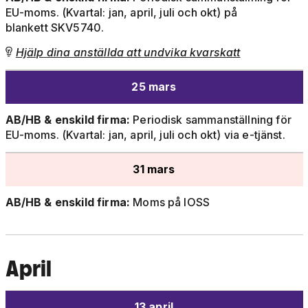
EU-moms. (Kvartal: jan, april, juli och okt) på
blankett SKV5740.
Hjälp dina anställda att undvika kvarskatt

25 mars
AB/HB & enskild firma:
Periodisk sammanställning för
EU-moms. (Kvartal: jan, april, juli och okt) via e-tjänst.
31 mars
AB/HB & enskild firma:
Moms på IOSS
April
13 april