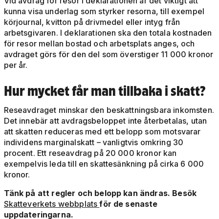
Vid avdrag för resor i deklarationen är det viktigt att
kunna visa underlag som styrker resorna, till exempel
körjournal, kvitton på drivmedel eller intyg från
arbetsgivaren. I deklarationen ska den totala kostnaden
för resor mellan bostad och arbetsplats anges, och
avdraget görs för den del som överstiger 11 000 kronor
per år.
Hur mycket får man tillbaka i skatt?
Reseavdraget minskar den beskattningsbara inkomsten.
Det innebär att avdragsbeloppet inte återbetalas, utan
att skatten reduceras med ett belopp som motsvarar
individens marginalskatt – vanligtvis omkring 30
procent. Ett reseavdrag på 20 000 kronor kan
exempelvis leda till en skattesänkning på cirka 6 000
kronor.
Tänk på att regler och belopp kan ändras. Besök
Skatteverkets webbplats
för de senaste
uppdateringarna.