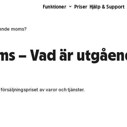
Funktioner
Priser
Hjälp & Support
ående moms?
s – Vad är utgåe
säljningspriset av varor och tjänster.