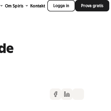
Logga in
Prova gratis
Om Spiris
Kontakt
nde
Dela på faceboo
Dela på Linke
Dela via m