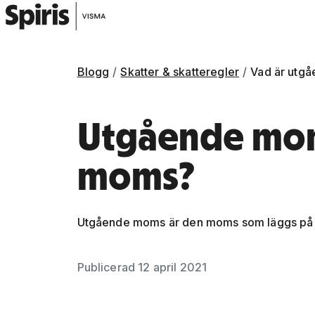
Blogg
Skatter & skatteregler
Vad är utg
Utgående mom
moms?
Utgående moms är den moms som läggs på för
Gå vidare till artikelns
innehåll
Publicerad 12 april 2021