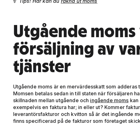
Tips! Här kan du
räkna ut moms

Utgående moms 
försäljning av va
tjänster
Utgående moms är en mervärdesskatt som adderas till
Momsen betalas sedan in till staten när försäljaren har
skillnaden mellan utgående och
ingående moms
kan 
exempelvis en faktura har; in eller ut? Kommer fakturan
leverantörsfakturor och kvitton så är det ingåend
finns specificerad på de fakturor som företaget skicka